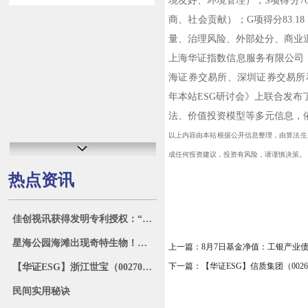
境友好、环境管理）；S项得分76
商、社会贡献）；G项得分83.1
量、治理风险、外部处分、商业
上海华证指数信息服务有限公司
海证券交易所、深圳证券交易所和
年本站ESG研讨会》上联合发布了
法、价值投资模型等多元信息，依
以上内容由本站根据公开信息整理，由算法生成（网
成任何投资建议，投资有风险，请谨慎决策。
热点资讯
佳创视讯获得发明专利授权：“一种缓存系统管理方法、装置及计算机可读存储介质”
星海公园海滩出现奇特生物！密密麻麻……
上一篇：
8月7日基金净值：工银产业债债
下一篇：
【华证ESG】信质集团（002
【华证ESG】浙江世宝（002703）获得BBB评级，行业排名第29
民间实用秘诀