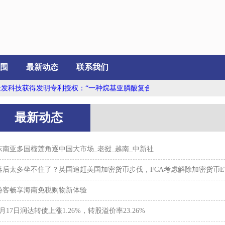
围
最新动态
联系我们
科技获得发明专利授权：“一种烷基亚膦酸复合盐及其制备方法和应用”...
最新动态
东南亚多国榴莲角逐中国大市场_老挝_越南_中新社
落后太多坐不住了？英国追赶美国加密货币步伐，FCA考虑解除加密货币E
游客畅享海南免税购物新体验
4月17日润达转债上涨1.26%，转股溢价率23.26%