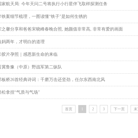
国家航天局: 今年天问二号将执行小行星伴飞取样探测任务
李铁案细节梳理，一图读懂“铁子”是如何生锈的
宋之馨分享和爸爸宋晓峰春晚合照, 她颜值非常高, 非常有爱的画面
当妈两年，才明白的道理
⚪️胶片孕照｜感恩新生命的来临
晋冀鲁豫（中原）野战军第二纵队
郑板桥26首经典诗词：千磨万击还坚劲，任尔东西南北风
轻松拿捏“气质与气场”
首页
1
2
3
下一页
末