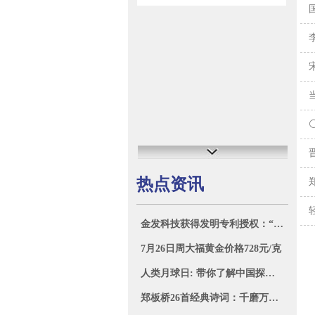
热点资讯
金发科技获得发明专利授权：“一种烷基亚膦酸复合盐及其制备方法和应用”
7月26日周大福黄金价格728元/克
人类月球日: 带你了解中国探月之旅的璀璨篇章
郑板桥26首经典诗词：千磨万击还坚劲，任尔东西南北风