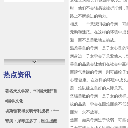
女在充满阳光的氛围中成长。孩
时，他们不会轻易被挫折打倒，
路上不断前进的动力。
相反，一个悲观消极的母亲，可
无助和迷茫。在这样的环境中成
避，而不是勇敢地去挑战。
温柔善良的母亲，是子女心灵的
亲身边，子女学会了关爱他人，
善良的品质会让他们在社会中赢
而脾气暴躁的母亲，则可能给子
热点资讯
心理健康。在这样的环境中成长
题，难以建立良好的人际关系。
著名天文学家、“中国天眼”首席科学家李菂加盟清华大学
坚强勇敢的母亲，是子女的榜样
#国学文化
拔的品质，学会在困难面前不低
埃斯顿获得发明专利授权：“一种伺服自动化测试方法和装置”
面对，永不放弃。
然而，如果母亲过于软弱，可能
肾病：尿毒症多了，医生提醒：2种食物别吃太多，2个穴位多艾灸